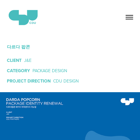
다르다 팝콘
CLIENT
J&E
CATEGORY
PACKAGE DESIGN
PROJECT DIRECTION
CDU DESIGN