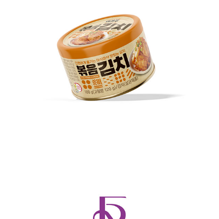
미가찬 캔김치