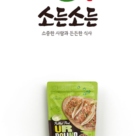
소든소든
타코맛 풀드포크