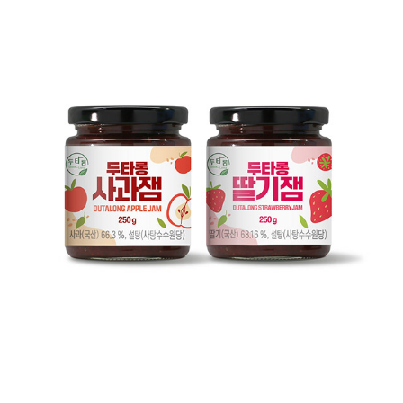
두타롱 사과잼 / 딸기잼